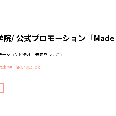
/ 公式プロモーション「Made I
ロモーションビデオ「未来をつくれ」
atch?v=ThN6npLc7dk